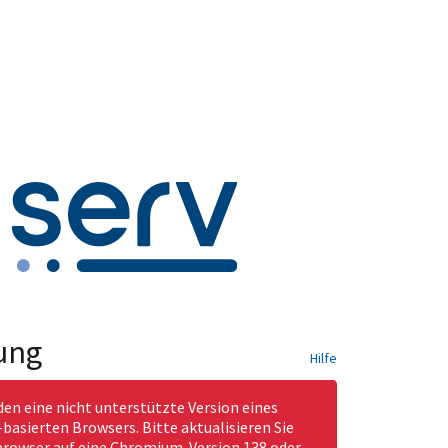
ung
Hilfe
den eine nicht unterstützte Version eines
asierten Browsers. Bitte aktualisieren Sie
rowser auf eine Chromium-Version 138 oder